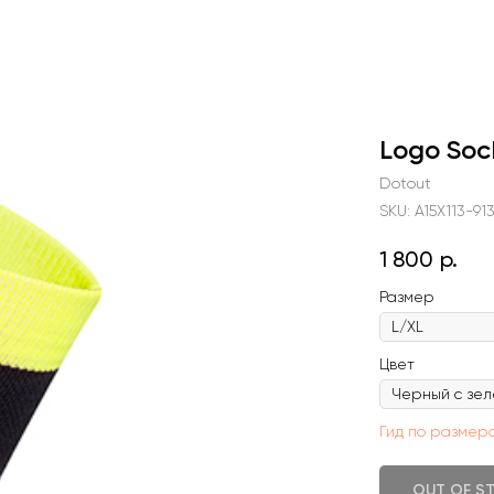
Logo Soc
Dotout
SKU:
A15X113-91
1 800
р.
Размер
Цвет
Гид по размер
OUT OF S