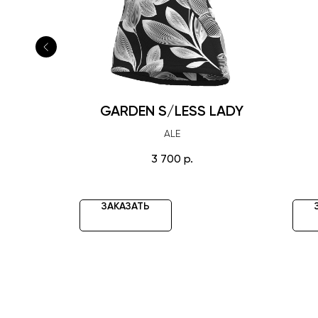
BRA
GARDEN S/LESS LADY
RRY
ALE
3 700
р.
ЗАКАЗАТЬ