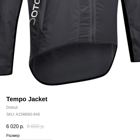
Tempo Jacket
Dotout
SKU:
A15M060-840
6 020
р.
8 600
р.
Размер