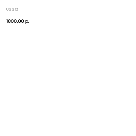
US S 13
1800,00
р.